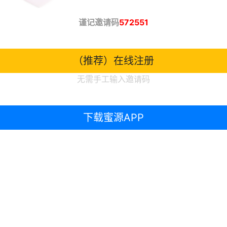
谨记邀请码
572551
（推荐）在线注册
无需手工输入邀请码
下载蜜源APP